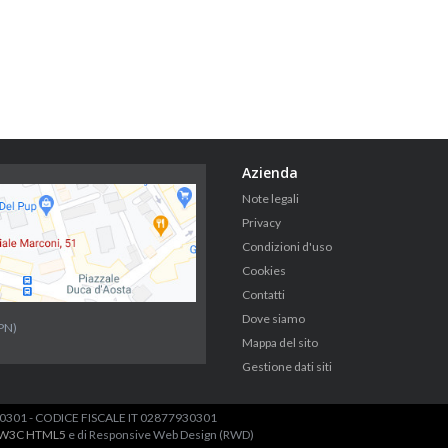
Azienda
Note legali
Privacy
Condizioni d'uso
Cookies
Contatti
Dove siamo
PN)
Mappa del sito
Gestione dati siti
7930301 - CODICE FISCALE IT 02877930301
W3C
HTML5
e di Responsive Web Design (RWD)