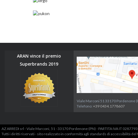
ARAN vince il premio
Superbrands 2019
Viale Marconi 51 33170 Pordenone (
Telefono:
+39 0434.1778607
AZ ARREDI srl - Viale Marconi, 51 - 33170 Pordenone (PN) - PARTITA IVA IT 0287
Tutti i diritti riservati - sito realizzato in conformità agli standards di accessibilità del