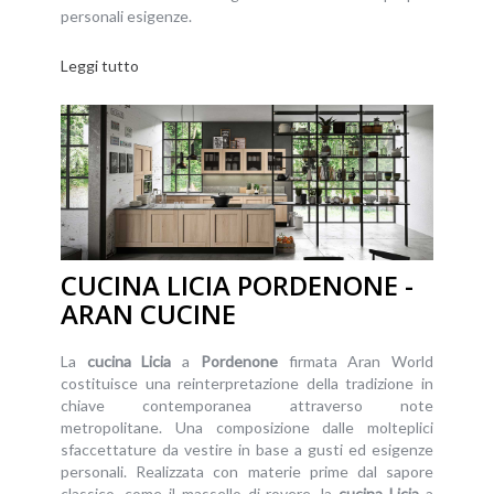
personali esigenze.
Leggi tutto
CUCINA LICIA PORDENONE -
ARAN CUCINE
La
cucina
Licia
a
Pordenone
firmata Aran World
costituisce una reinterpretazione della tradizione in
chiave contemporanea attraverso note
metropolitane. Una composizione dalle molteplici
sfaccettature da vestire in base a gusti ed esigenze
personali. Realizzata con materie prime dal sapore
classico, come il massello di rovere, la
cucina
Licia
a