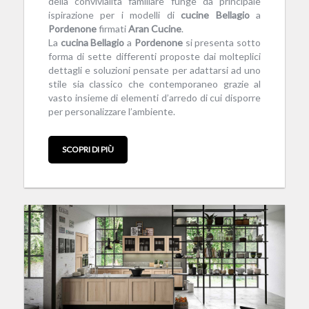
della convivialità familiare funge da principale
ispirazione per i modelli di
cucine
Bellagio
a
Pordenone
firmati
Aran
Cucine
.
La
cucina
Bellagio
a
Pordenone
si presenta sotto
forma di sette differenti proposte dai molteplici
dettagli e soluzioni pensate per adattarsi ad uno
stile sia classico che contemporaneo grazie al
vasto insieme di elementi d’arredo di cui disporre
per personalizzare l’ambiente.
SCOPRI DI PIÙ