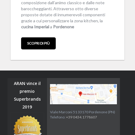
composizione dall’animo classico e dalle note
baroccheggianti. Attraverso otto diverse
proposte dotate di innumerevoli componenti
grazie a cui personalizzare la zona kitchen, la
cucina
Imperial
a
Pordenone
SCOPRI DI PIÙ
ARAN vince il
premio
Superbrands
2019
Viale Marconi 51 33170 Pordenone (PN)
Telefono:
+39 0434.1778607